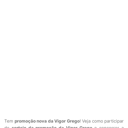
Tem
promoção nova da Vigor Grego
! Veja como participar
do
sorteio da promoção da Vigor Grego
e concorrer a