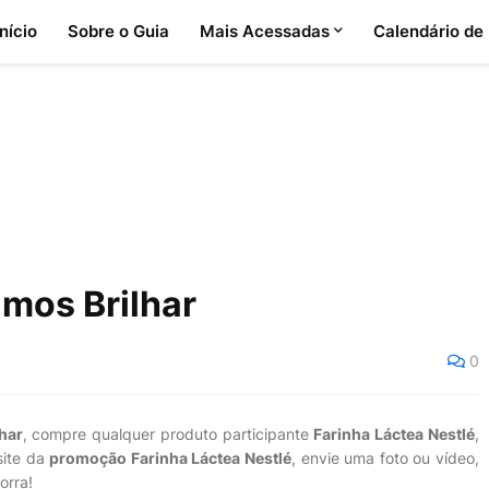
Início
Sobre o Guia
Mais Acessadas
Calendário de
mos Brilhar
0
har
, compre qualquer produto participante
Farinha Láctea Nestlé
,
site da
promoção Farinha Láctea Nestlé
, envie uma foto ou vídeo,
orra!