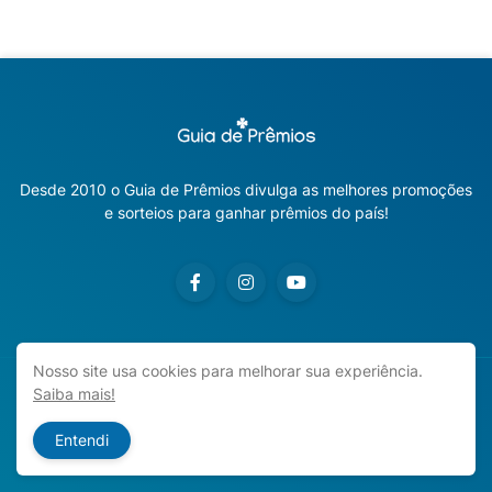
Desde 2010 o Guia de Prêmios divulga as melhores promoções
e sorteios para ganhar prêmios do país!
Nosso site usa cookies para melhorar sua experiência.
Saiba mais!
Copyright ©
2026
Guia de Prêmios | Promoções e Sorteios
2026
Entendi
Início
Sobre o Blog
Contato
Política de Privacidade