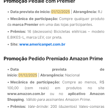
Promoção
Pedale com Premier
Data prevista de início:
01/12/2025
|
Abrangência:
RJ
Mecânica de participação:
Compre qualquer produto
da
marca Premier
em uma das lojas participantes.
Prêmios:
16 (dezesseis)
Bicicletas elétricas – modelo
E.BIKES-L, marca LEV, cor preta.
Site:
www.americanpet.com.br
Promoção
Pedido Premiado Amazon Prime
Data prevista de
início:
01/12/2025
|
Abrangência:
Nacional
Mecânica de participação:
Compre ao menos, R$
100,00 (cem reais) em produtos no site
www.amazon.com.br
ou no
aplicativo Amazon
Shopping
.
Válido para assinantes Amazon Prime.
Prêmios:
Vale-brinde:
200 (duzentos) Vales-compras