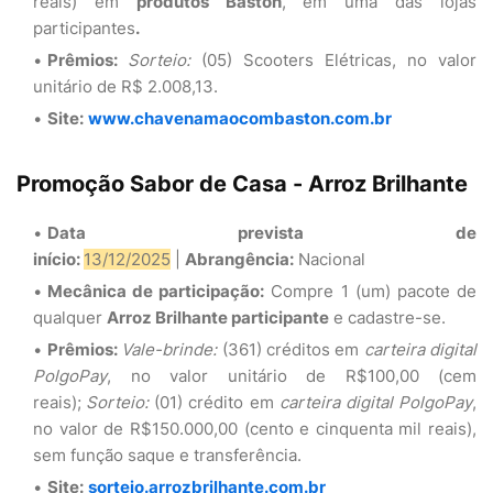
reais) em
produtos Baston
, em uma das lojas
participantes
.
Prêmios:
Sorteio:
(05) Scooters Elétricas, no valor
unitário de R$ 2.008,13.
Site:
www.chavenamaocombaston.com.br
Promoção Sabor de Casa - Arroz Brilhante
Data prevista de
início:
13/12/2025
|
Abrangência:
Nacional
Mecânica de participação:
Compre 1 (um) pacote de
qualquer
Arroz Brilhante participante
e cadastre-se.
Prêmios:
Vale-brinde:
(361) créditos em
carteira digital
PolgoPay
, no valor unitário de R$100,00 (cem
reais);
Sorteio:
(01) crédito em
carteira digital PolgoPay
,
no valor de R$150.000,00 (cento e cinquenta mil reais),
sem função saque e transferência.
Site:
sorteio.arrozbrilhante.com.br