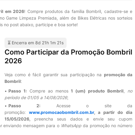
il em 2026
! Compre produtos da família Bombril, cadastre-se e
o Game Limpeza Premiada, além de Bikes Elétricas nos sorteios
s no post abaixo, participe e boa sorte!
⏳ Encerra em
8
d
21
h
1
m
20
s
Como Participar da Promoção Bombril
2026
Veja como é fácil garantir sua participação na
promoção da
Bombril
:
Passo 1:
Compre ao menos
1 (um) produto Bombril
,
no
período de 01/05 a 14/08/2026
;
Passo 2:
Acesse o site da
promoção:
www.promocaobombril.com.br
, a partir do dia
15/05/2026,
preencha seus dados e envie seu cupom
r
enviando mensagem para o
WhatsApp
da promoção no número