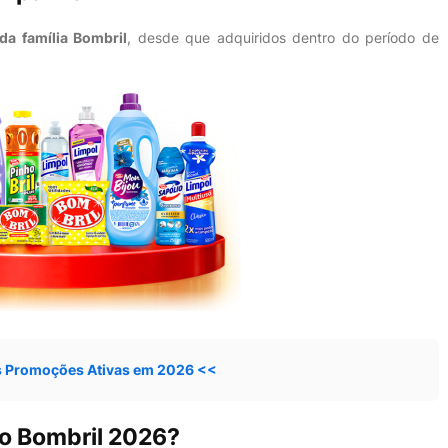
da família Bombril
, desde que adquiridos dentro do período de
s Promoções Ativas em 2026 <<
o Bombril 2026?