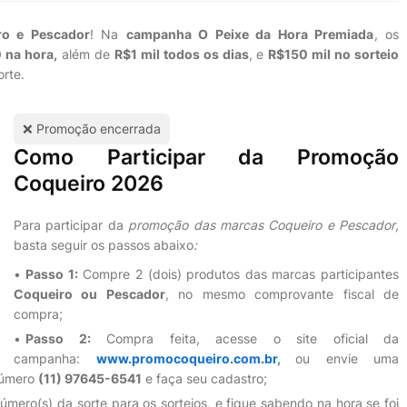
ro e Pescador
! Na
campanha O Peixe da Hora Premiada
, os
 na hora,
além de
R$1 mil todos os dias
, e
R$150 mil no sorteio
orte.
❌ Promoção encerrada
Como Participar da Promoção
Coqueiro 2026
Para participar da
promoção das marcas Coqueiro e Pescador
,
basta seguir os passos abaixo
:
Passo 1:
Compre 2 (dois) produtos das marcas participantes
Coqueiro ou Pescador
, no mesmo comprovante fiscal de
compra;
Passo 2:
Compra feita, acesse o site oficial da
campanha:
www.promocoqueiro.com.br
,
ou envie uma
número
(11) 97645-6541
e faça seu cadastro;
mero(s) da sorte para os sorteios, e fique sabendo na hora se foi