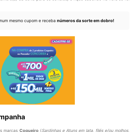
os num mesmo cupom e receba
números da sorte em dobro!
ampanha
as marcas
Coqueiro
(
Sardinhas e Atuns em lata, filés e/ou molhos,