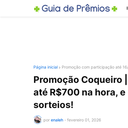
Página inicial
Promoção com participação até 1
Promoção Coqueiro |
até R$700 na hora, e
sorteios!
por
enaleh
-
fevereiro 01, 2026