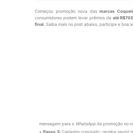
Começou promoção nova das
marcas Coquei
consumidores podem levar prêmios de
até R$700
final
. Saiba mais no post abaixo, participe e boa s
mensagem para o
WhatsApp
da promoção no 
Passo 3:
Cadastro concluído, receba seu(s) nú