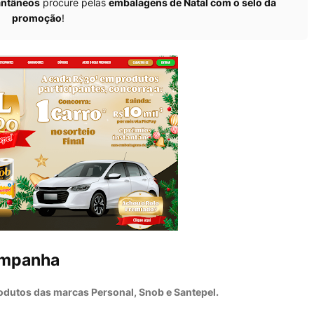
antâneos
procure pelas
embalagens de Natal com o selo da
promoção
!
ampanha
odutos das marcas Personal, Snob e Santepel
.