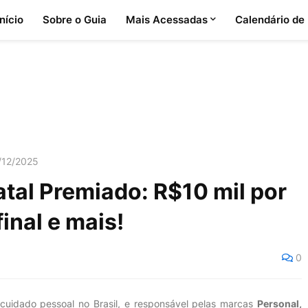
Início
Sobre o Guia
Mais Acessadas
Calendário de
/12/2025
tal Premiado: R$10 mil por
inal e mais!
0
 cuidado pessoal no Brasil, e responsável pelas marcas
Personal,