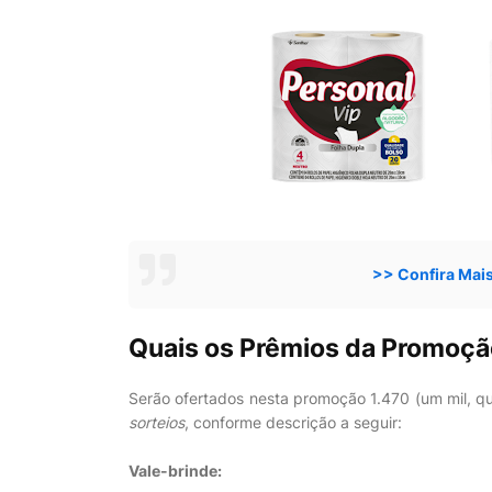
>> Confira Mai
Quais os Prêmios da Promoçã
Serão ofertados nesta promoção 1.470 (um mil, q
sorteios
, conforme descrição a seguir:
Vale-brinde: