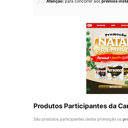
Atenção:
para concorrer aos
prêmios inst
Produtos Participantes da C
São produtos participantes desta promoção os
pr