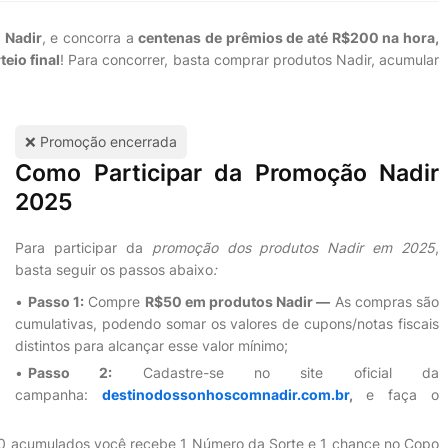
 Nadir
, e concorra a
centenas de prêmios de até R$200 na hora,
eio final
! Para concorrer, basta comprar produtos Nadir, acumular
❌ Promoção encerrada
Como Participar da Promoção Nadir
2025
Para participar da
promoção dos produtos Nadir em 2025
,
basta seguir os passos abaixo
:
Passo 1:
Compre
R$50 em produtos Nadir —
As compras são
cumulativas, podendo somar os valores de cupons/notas fiscais
distintos para alcançar esse valor mínimo;
Passo 2:
Cadastre-se no site oficial da
campanha:
destinodossonhoscomnadir.com.br
,
e faça o
0 acumulados você recebe 1 Número da Sorte e 1 chance no Copo