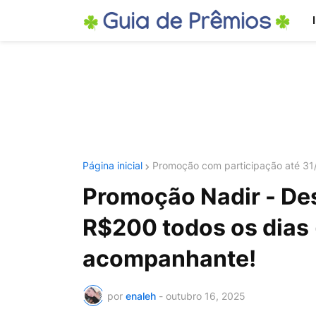
Página inicial
Promoção com participação até 31
Promoção Nadir - De
R$200 todos os dias 
acompanhante!
por
enaleh
-
outubro 16, 2025