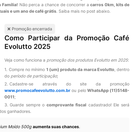
 Família!
Não perca a chance de concorrer a
c
arros 0km
,
kits de
tuais
e
um ano de café grátis
. Saiba mais no post abaixo.
❌ Promoção encerrada
Como Participar da Promoção Café
Evolutto 2025
Veja como funciona a
promoção dos produtos Evolutto em 2025
:
Compre no mínimo
1 (um) produto da marca Evolutto
, dentro
do
período de participação
;
Cadastre-se através do site da promoção
www.promocafeevolutto.com.br
ou pelo
WhatsApp (11)5148-
0011
;
Guarde sempre o
comprovante fiscal
cadastrado! Ele será
 dos ganhadores.
mium Moído 500g
aumenta suas chances
.