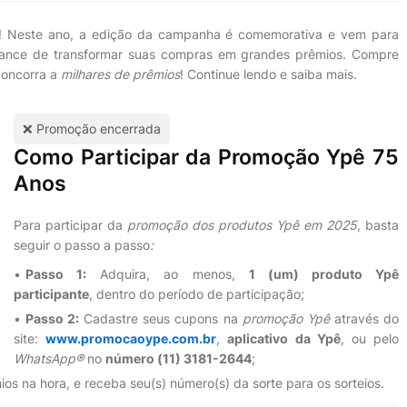
 Neste ano, a edição da campanha é comemorativa e vem para
hance de transformar suas compras em grandes prêmios. Compre
 concorra a
milhares de prêmios
! Continue lendo e saiba mais.
❌ Promoção encerrada
Como Participar da Promoção Ypê 75
Anos
Para participar da
promoção dos produtos Ypê em 2025
, basta
seguir o passo a passo
:
Passo 1:
Adquira, ao menos,
1 (um) produto Ypê
participante
, dentro do período de participação;
Passo 2:
Cadastre seus cupons na
promoção Ypê
através do
site:
www.promocaoype.com.br
,
aplicativo da Ypê
, ou pelo
WhatsApp®
no
número (11) 3181-2644
;
os na hora, e receba seu(s) número(s) da sorte para os sorteios.