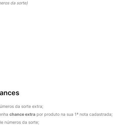
eros da sorte)
hances
números da sorte extra;
tenha
chance extra
por produto na sua 1ª nota cadastrada;
de números da sorte;