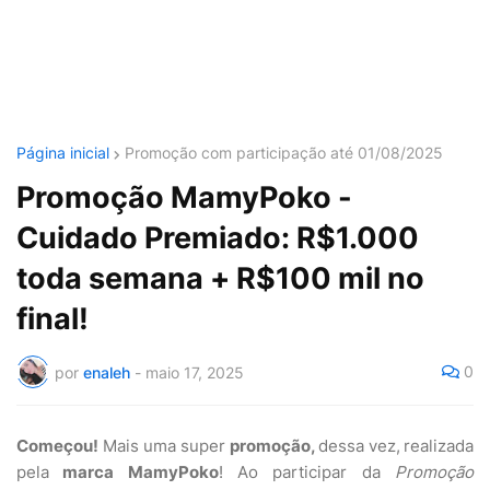
Página inicial
Promoção com participação até 01/08/2025
Promoção MamyPoko -
Cuidado Premiado: R$1.000
toda semana + R$100 mil no
final!
0
por
enaleh
-
maio 17, 2025
Começou!
Mais uma super
promoção,
dessa vez,
realizada
pela
marca MamyPoko
! Ao participar da
Promoção