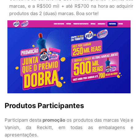
marcas, e a R$500 mil + até R$700 na hora ao adquirir
produtos das 2 (duas) marcas. Boa sorte!
Produtos Participantes
Participam desta
promoção
os produtos das marcas Veja e
Vanish, da Reckitt, em todas as embalagens e
apresentações.