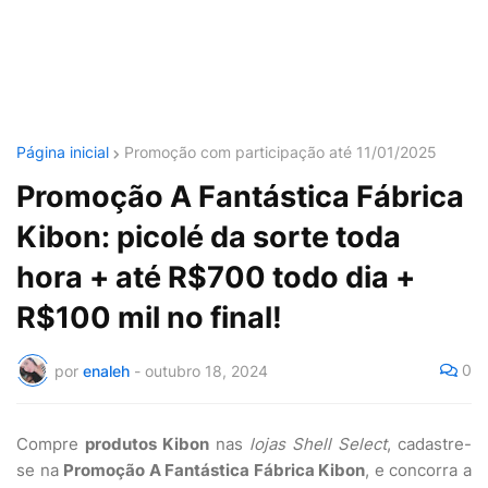
Página inicial
Promoção com participação até 11/01/2025
Promoção A Fantástica Fábrica
Kibon: picolé da sorte toda
hora + até R$700 todo dia +
R$100 mil no final!
0
por
enaleh
-
outubro 18, 2024
Compre
produtos Kibon
nas
lojas Shell Select
, cadastre-
se na
Promoção A Fantástica Fábrica Kibon
, e concorra a