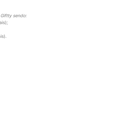
Giftty sendo:
is);
is).