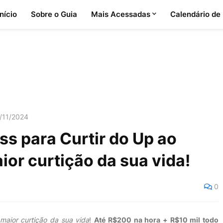
Início
Sobre o Guia
Mais Acessadas
Calendário de
/11/2024
 para Curtir do Up ao
ior curtição da sua vida!
0
maior curtição da sua vida
!
Até R$200 na hora + R$10 mil todo