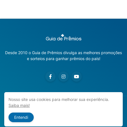
Desde 2010 o Guia de Prêmios divulga as melhores promoções
e sorteios para ganhar prêmios do país!
Nosso site usa cookies para melhorar sua experiência.
Saiba mais!
Copyright ©
2026
Guia de Prêmios | Promoções e Sorteios
2026
Entendi
Início
Sobre o Blog
Contato
Política de Privacidade