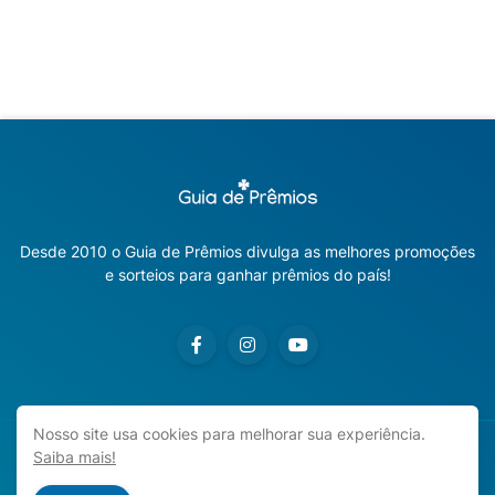
Desde 2010 o Guia de Prêmios divulga as melhores promoções
e sorteios para ganhar prêmios do país!
Nosso site usa cookies para melhorar sua experiência.
Saiba mais!
Copyright ©
2026
Guia de Prêmios | Promoções e Sorteios
2026