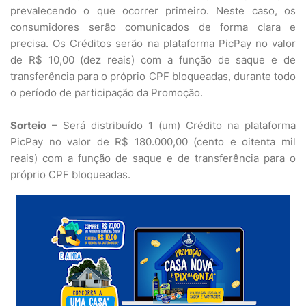
prevalecendo o que ocorrer primeiro. Neste caso, os
consumidores serão comunicados de forma clara e
precisa. Os Créditos serão na plataforma PicPay no valor
de R$ 10,00 (dez reais) com a função de saque e de
transferência para o próprio CPF bloqueadas, durante todo
o período de participação da Promoção.
Sorteio
– Será distribuído 1 (um) Crédito na plataforma
PicPay no valor de R$ 180.000,00 (cento e oitenta mil
reais) com a função de saque e de transferência para o
próprio CPF bloqueadas.