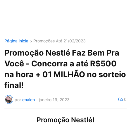
Página inicial
Promoções Até 21/02/2023
Promoção Nestlé Faz Bem Pra
Você - Concorra a até R$500
na hora + 01 MILHÃO no sorteio
final!
0
por
enaleh
-
janeiro 19, 2023
Promoção Nestlé!