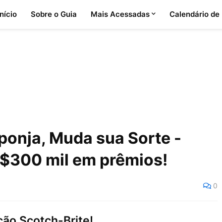
Início
Sobre o Guia
Mais Acessadas
Calendário de
onja, Muda sua Sorte -
R$300 mil em prêmios!
0
ão Scotch-Brite!