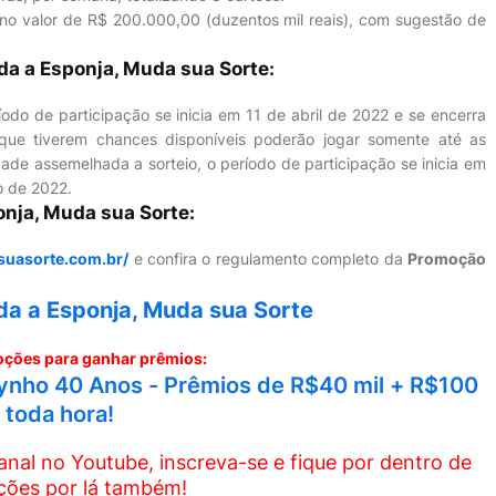
 no valor de R$ 200.000,00 (duzentos mil reais), com sugestão de
a a Esponja, Muda sua Sorte:
do de participação se inicia em 11 de abril de 2022 e se encerra
que tiverem chances disponíveis poderão jogar somente até as
de assemelhada a sorteio, o período de participação se inicia em
o de 2022.
nja, Muda sua Sorte:
uasorte.com.br/
e confira o regulamento completo da
Promoção
da a Esponja, Muda sua Sorte
ções para ganhar prêmios:
nho 40 Anos - Prêmios de R$40 mil + R$100
toda hora!
al no Youtube, inscreva-se e fique por dentro de
ões por lá também!