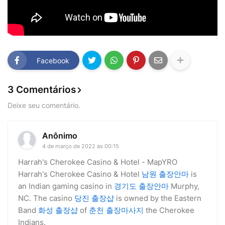
Facebook
3 Comentários
Deixe seu comentário.
Anônimo
4 de março de 2022 às 00:15
Harrah's Cherokee Casino & Hotel - MapYRO
Harrah's Cherokee Casino & Hotel
남원 출장안마
is
an Indian gaming casino in
경기도 출장안마
Murphy,
NC. The casino
당진 출장샵
is owned by the Eastern
Band
화성 출장샵
of
춘천 출장마사지
the Cherokee
Indians.