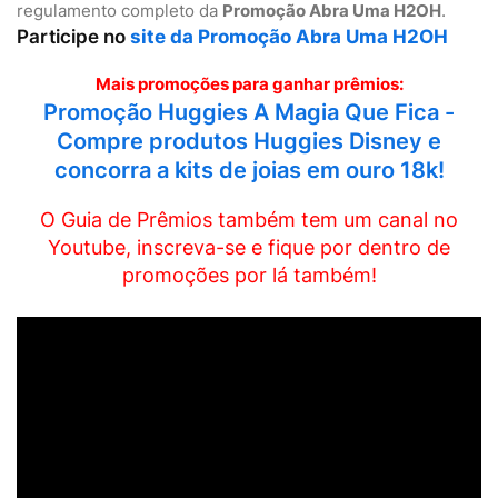
regulamento completo da
Promoção Abra Uma H2OH
.
Participe no
site da Promoção Abra Uma H2OH
Mais promoções para ganhar prêmios:
Promoção Huggies A Magia Que Fica -
Compre produtos Huggies Disney e
concorra a kits de joias em ouro 18k!
O Guia de Prêmios também tem um canal no
Youtube, inscreva-se e fique por dentro de
promoções por lá também!