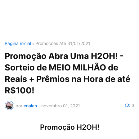
Página inicial
Promoções Até 31/01/2021
Promoção Abra Uma H2OH! -
Sorteio de MEIO MILHÃO de
Reais + Prêmios na Hora de até
R$100!
3
por
enaleh
-
novembro 01, 2021
Promoção H2OH!