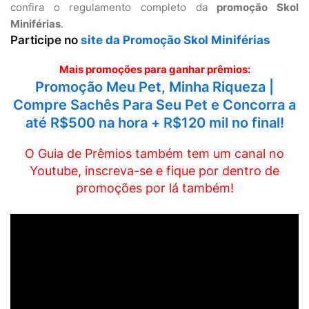
confira o regulamento completo da
promoção Skol
Miniférias
.
Participe no
site da Promoção Skol Miniférias
Mais promoções para ganhar prêmios:
Promoção Meu Pet, Minha Riqueza |
Compre Sachês Para Seu Pet e Concorra a
até R$500 na hora + R$120 mil no final!
O Guia de Prêmios também tem um canal no
Youtube, inscreva-se e fique por dentro de
promoções por lá também!