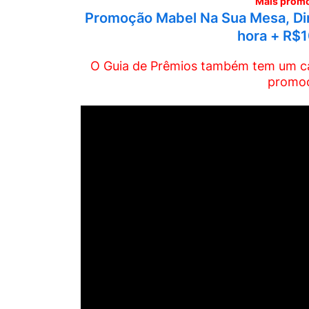
Mais promo
Promoção Mabel Na Sua Mesa, Din
hora + R$10
O Guia de Prêmios também tem um can
promoç