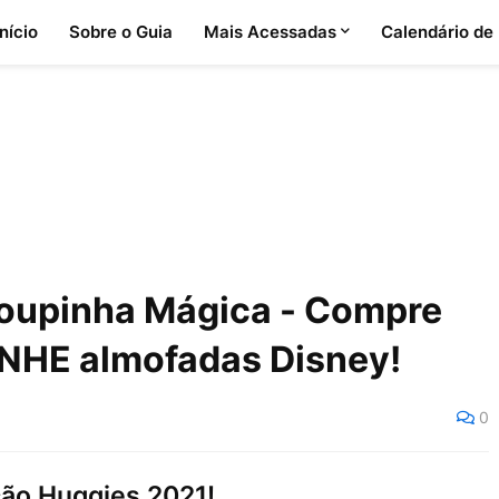
Início
Sobre o Guia
Mais Acessadas
Calendário de
oupinha Mágica - Compre
ANHE almofadas Disney!
0
ão Huggies 2021!