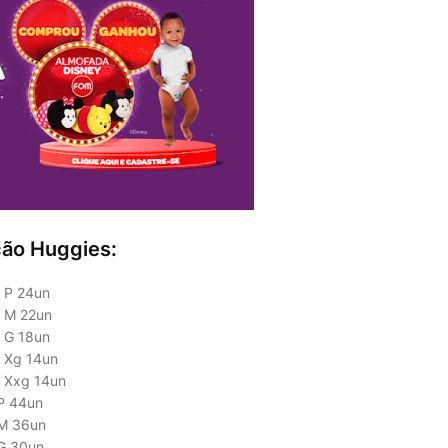
ção Huggies:
o P 24un
o M 22un
o G 18un
o Xg 14un
o Xxg 14un
 P 44un
 M 36un
 G 30un