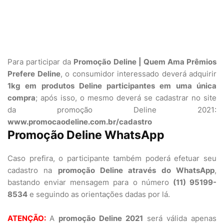
Para participar da
Promoção Deline | Quem Ama Prêmios
Prefere Deline
, o consumidor interessado deverá adquirir
1kg em produtos Deline participantes em uma única
compra
; após isso, o mesmo deverá se cadastrar no site
da promoção Deline 2021:
www.promocaodeline.com.br/cadastro
Promoção Deline WhatsApp
Caso prefira, o participante também poderá efetuar seu
cadastro na
promoção Deline através do WhatsApp
,
bastando enviar mensagem para o número
(11) 95199-
8534
e seguindo as orientações dadas por lá.
ATENÇÃO:
A
promoção Deline 2021
será válida apenas