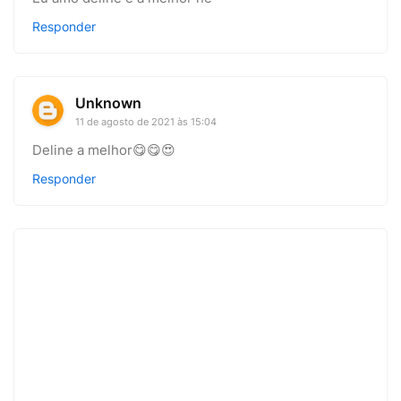
Responder
Unknown
11 de agosto de 2021 às 15:04
Deline a melhor😋😋😍
Responder