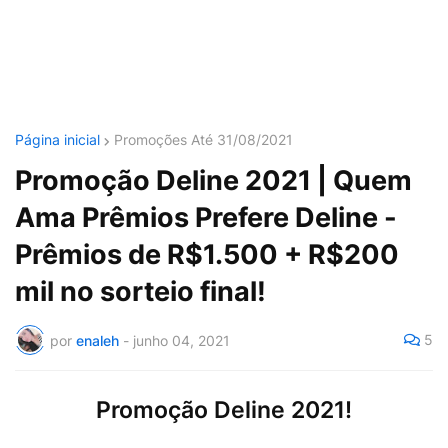
Página inicial
Promoções Até 31/08/2021
Promoção Deline 2021 | Quem
Ama Prêmios Prefere Deline -
Prêmios de R$1.500 + R$200
mil no sorteio final!
5
por
enaleh
-
junho 04, 2021
Promoção Deline 2021!