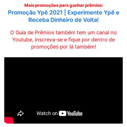
Mais promoções para ganhar prêmios:
Promoção Ypê 2021 | Experimente Ypê e
Receba Dinheiro de Volta!
O Guia de Prêmios também tem um canal no
Youtube, inscreva-se e fique por dentro de
promoções por lá também!