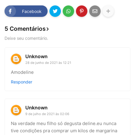
Facebook
5 Comentários
Deixe seu comentário.
Unknown
28 de junho de 2021 às 12:21
Amodeline
Responder
Unknown
9 de julho de 2021 às 02:06
Na verdade meu filho só degusta deline.eu nunca
tive condições pra comprar um kilos de margarina