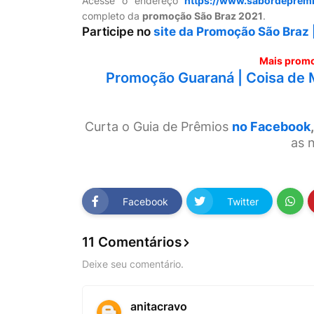
Acesse o endereço
https://www.sabordeprem
completo da
promoção São Braz 2021
.
Participe no
site da Promoção São Braz 
Mais promo
Promoção Guaraná | Coisa de 
Curta o Guia de Prêmios
no Facebook
,
as 
Facebook
Twitter
11 Comentários
Deixe seu comentário.
anitacravo