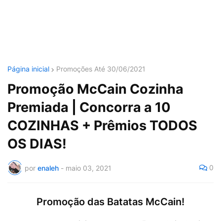
Página inicial
Promoções Até 30/06/2021
Promoção McCain Cozinha
Premiada | Concorra a 10
COZINHAS + Prêmios TODOS
OS DIAS!
0
por
enaleh
-
maio 03, 2021
Promoção das Batatas McCain!