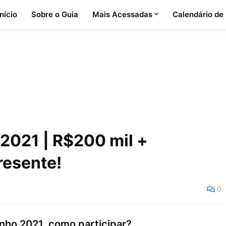
Início
Sobre o Guia
Mais Acessadas
Calendário de
021 | R$200 mil +
resente!
0
ho 2021, como participar?