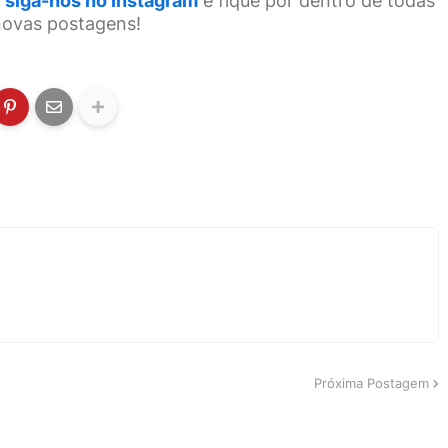
siga-nos no Instagram
e fique por dentro de todas
novas postagens!
Próxima Postagem