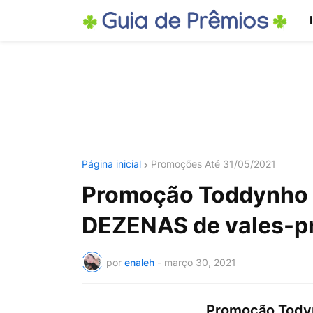
Página inicial
Promoções Até 31/05/2021
Promoção Toddynho 2
DEZENAS de vales-p
por
enaleh
-
março 30, 2021
Promoção Todyn