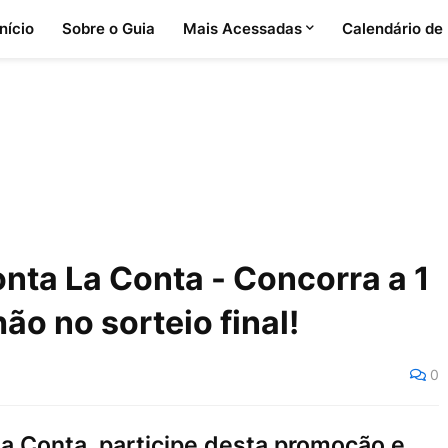
Início
Sobre o Guia
Mais Acessadas
Calendário de
nta La Conta - Concorra a 1
hão no sorteio final!
0
a Conta, participe desta promoção e