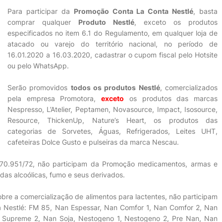
Para participar da
Promoção Conta La Conta Nestlé
, basta
comprar qualquer
Produto Nestlé
, exceto os produtos
especificados no item 6.1 do Regulamento, em qualquer loja de
atacado ou varejo do território nacional, no período de
16.01.2020 a 16.03.2020, cadastrar o cupom fiscal pelo Hotsite
ou pelo WhatsApp.
Serão promovidos
todos os produtos Nestlé
, comercializados
pela empresa Promotora,
exceto
os produtos das marcas
Nespresso, L’Atelier, Peptamen, Novasource, Impact, Isosource,
Resource, ThickenUp, Nature’s Heart, os produtos das
categorias de Sorvetes, Águas, Refrigerados, Leites UHT,
cafeteiras Dolce Gusto e pulseiras da marca Nescau.
 70.951/72, não participam da Promoção medicamentos, armas e
idas alcoólicas, fumo e seus derivados.
bre a comercialização de alimentos para lactentes, não participam
la Nestlé: FM 85, Nan Espessar, Nan Comfor 1, Nan Comfor 2, Nan
 Supreme 2, Nan Soja, Nestogeno 1, Nestogeno 2, Pre Nan, Nan