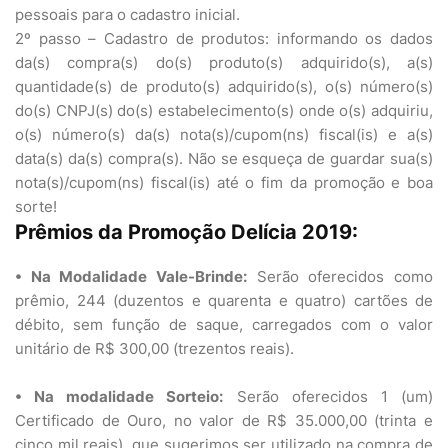
pessoais para o cadastro inicial.
2º passo – Cadastro de produtos: informando os dados
da(s) compra(s) do(s) produto(s) adquirido(s), a(s)
quantidade(s) de produto(s) adquirido(s), o(s) número(s)
do(s) CNPJ(s) do(s) estabelecimento(s) onde o(s) adquiriu,
o(s) número(s) da(s) nota(s)/cupom(ns) fiscal(is) e a(s)
data(s) da(s) compra(s). Não se esqueça de guardar sua(s)
nota(s)/cupom(ns) fiscal(is) até o fim da promoção e boa
sorte!
Prêmios da Promoção Delícia 2019:
• Na Modalidade Vale-Brinde:
Serão oferecidos como
prêmio, 244 (duzentos e quarenta e quatro) cartões de
débito, sem função de saque, carregados com o valor
unitário de R$ 300,00 (trezentos reais).
• Na modalidade Sorteio:
Serão oferecidos 1 (um)
Certificado de Ouro, no valor de R$ 35.000,00 (trinta e
cinco mil reais), que sugerimos ser utilizado na compra de