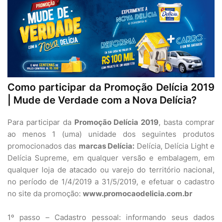
Como participar da Promoção Delícia 2019
| Mude de Verdade com a Nova Delícia?
Para participar da
Promoção Delícia 2019
, basta comprar
ao menos 1 (uma) unidade dos seguintes produtos
promocionados das
marcas Delícia:
Delícia, Delícia Light e
Delícia Supreme, em qualquer versão e embalagem, em
qualquer loja de atacado ou varejo do território nacional,
no período de 1/4/2019 a 31/5/2019, e efetuar o cadastro
no site da promoção:
www.promocaodelicia.com.br
1º passo – Cadastro pessoal: informando seus dados