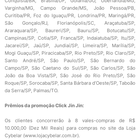
Conquista/BA, Brasília/DF, Goiânia/GO, Uberlândia/MG,
Varginha/MG, Campo Grande/MS, João Pessoa/PB,
Curitiba/PR, Foz do Iguaçu/PR, Londrina/PR, Maringá/PR,
São Gonçalo/RJ, Florianópolis/SC, Araçatuba/SP,
Araraquara/SP, Baureri/SP, Bauru/SP, Botucatu/SP,
Campinas/SP, Cotia/SP, Franca/SP, Indaiatuba/SP, Itu/SP,
Jacareí/SP, Jaú/SP, Jundiaí/SP, Limeira/SP, Marília/SP,
Mogi Guaçu/SP, Piracicaba/SP, Rio Preto/SP, Rio Claro/SP,
Santo André/SP, São Paulo/SP, São Bernardo do
Campo/SP, São Caetano do Sul/SP, São Carlos/SP, São
João da Boa Vista/SP, São José do Rio Preto/SP, São
Roque/SP, Sorocaba/SP, Santa Bárbara d’Oeste/SP, Taboão
da Serra/SP, Palmas/TO.
Prêmios da promoção Click Jin Jin:
Os clientes concorrerão à 8 vales-compras de R$
10.000,00 (Dez Mil Reais) para compras no site da Loja
Cybelar (www.lojacybelar.com.br).