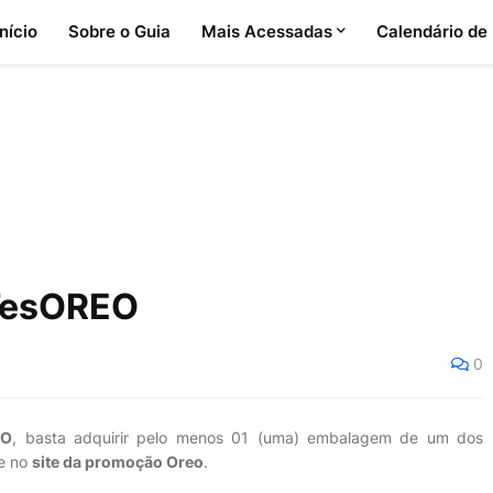
Início
Sobre o Guia
Mais Acessadas
Calendário de
TesOREO
0
EO
, basta adquirir pelo menos 01 (uma) embalagem de um dos
se no
site da promoção Oreo
.