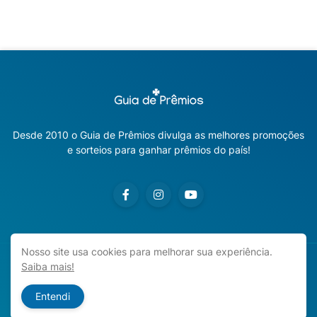
Desde 2010 o Guia de Prêmios divulga as melhores promoções
e sorteios para ganhar prêmios do país!
Nosso site usa cookies para melhorar sua experiência.
Saiba mais!
Copyright ©
2026
Guia de Prêmios | Promoções e Sorteios
2026
Entendi
Início
Sobre o Blog
Contato
Política de Privacidade