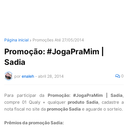
Página inicial
Promoções Até 27/05/2014
Promoção: #JogaPraMim |
Sadia
0
por
enaleh
-
abril 28, 2014
Para participar da
Promoção: #JogaPraMim | Sadia
,
compre 01 Qualy + qualquer
produto Sadia
, cadastre a
nota fiscal no site da
promoção Sadia
e aguarde o sorteio.
Prêmios da promoção Sadia: