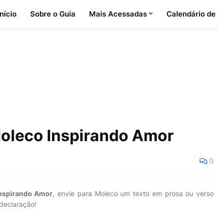
Início
Sobre o Guia
Mais Acessadas
Calendário de
Moleco Inspirando Amor
0
Inspirando Amor
, envie para Moleco um texto em prosa ou verso
declaração!