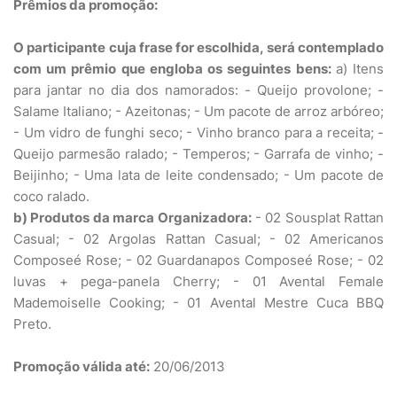
Prêmios da promoção:
O participante cuja frase for escolhida, será contemplado
com um prêmio que engloba os seguintes bens:
a) Itens
para jantar no dia dos namorados: - Queijo provolone; -
Salame Italiano; - Azeitonas; - Um pacote de arroz arbóreo;
- Um vidro de funghi seco; - Vinho branco para a receita; -
Queijo parmesão ralado; - Temperos; - Garrafa de vinho; -
Beijinho; - Uma lata de leite condensado; - Um pacote de
coco ralado.
b) Produtos da marca Organizadora:
- 02 Sousplat Rattan
Casual; - 02 Argolas Rattan Casual; - 02 Americanos
Composeé Rose; - 02 Guardanapos Composeé Rose; - 02
luvas + pega-panela Cherry; - 01 Avental Female
Mademoiselle Cooking; - 01 Avental Mestre Cuca BBQ
Preto.
Promoção válida até:
20/06/2013