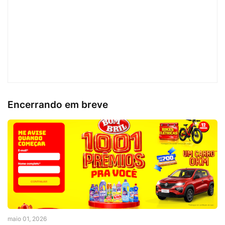
Encerrando em breve
maio 01, 2026