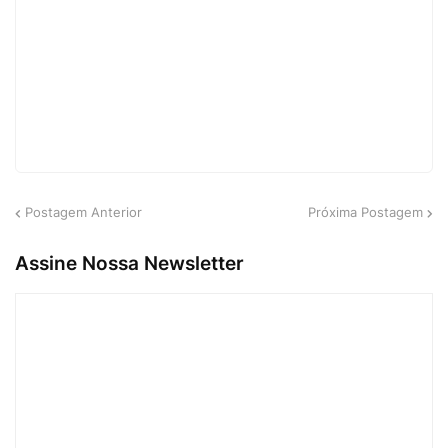
Postagem Anterior
Próxima Postagem
Assine Nossa Newsletter