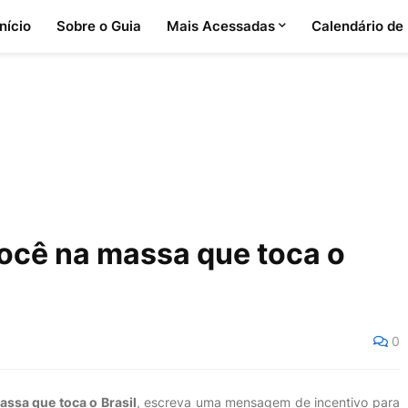
Início
Sobre o Guia
Mais Acessadas
Calendário de
ocê na massa que toca o
0
ssa que toca o Brasil
, escreva uma mensagem de incentivo para