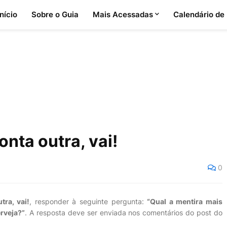
Início
Sobre o Guia
Mais Acessadas
Calendário de
nta outra, vai!
0
tra, vai!
, responder à seguinte pergunta:
“Qual a mentira mais
rveja?”
. A resposta deve ser enviada nos comentários do post do