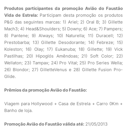
Produtos participantes da promoção Avião do Faustão
Vida de Estrela:
Participam desta promoção os produtos
P&G das seguintes marcas: 1) Ariel; 2) Oral B; 3) Gillette
Mach3; 4) Head&Shoulders; 5) Downy; 6) Ace; 7) Pampers;
8) Pantene; 9) Always; 10) Naturella; 11) Duracell; 12)
Prestobarba; 13) Gillette Desodorante; 14) Febreze; 15)
Koleston; 16) Olay; 17) Eukanuba; 18) Gillette; 19) Vick
Pastilhas; 20) Hipoglós Amêndoas; 21) Soft Color; 22)
Wellaton; 23) Tampax; 24) Pro Vital; 25) Pro Series Wella;
26) Blondor; 27) GilletteVenus e 28) Gillette Fusion Pro-
Glide.
Prêmios da promoção Avião do Faustão:
Viagem para Hollywood + Casa de Estrela + Carro 0Km +
Banho de loja.
Promoção Avião do Faustão válida até:
21/05/2013