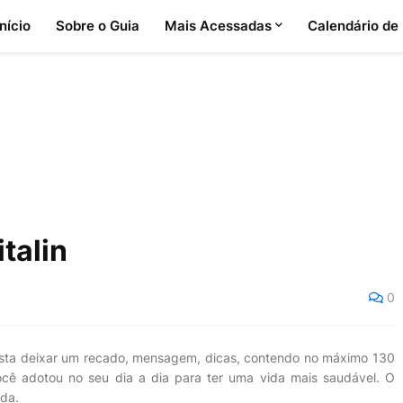
Início
Sobre o Guia
Mais Acessadas
Calendário de
talin
0
asta deixar um recado, mensagem, dicas, contendo no máximo 130
ocê adotou no seu dia a dia para ter uma vida mais saudável. O
ada.