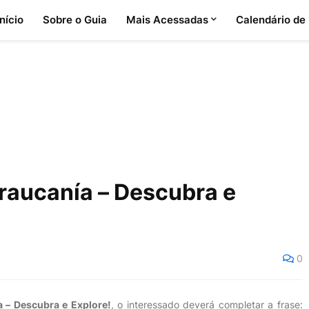
Início
Sobre o Guia
Mais Acessadas
Calendário de
raucanía – Descubra e
0
a – Descubra e Explore!
, o interessado deverá completar a frase: