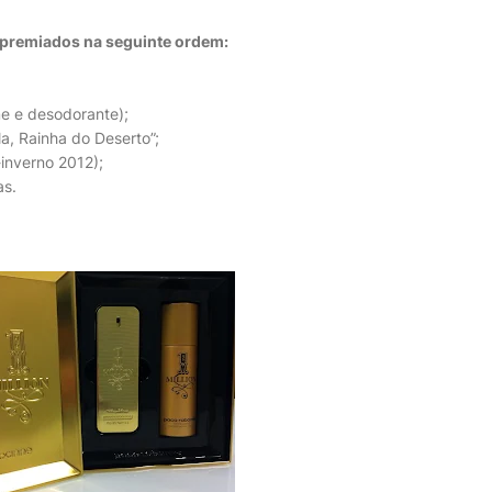
o premiados na seguinte ordem:
me e desodorante);
la, Rainha do Deserto”;
inverno 2012);
as.