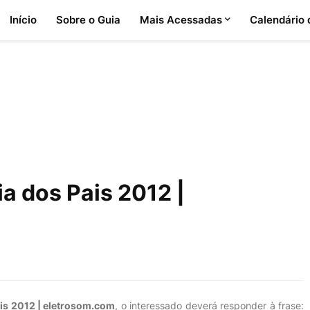
Início
Sobre o Guia
Mais Acessadas
Calendário
a dos Pais 2012 |
ais 2012 | eletrosom.com
, o interessado deverá responder à frase: