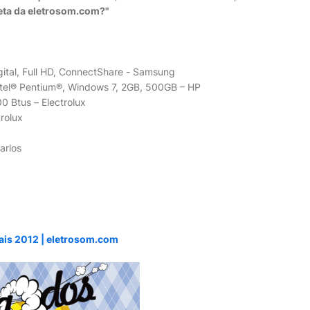
eta da eletrosom.com?"
tal, Full HD, ConnectShare - Samsung
ntel® Pentium®, Windows 7, 2GB, 500GB – HP
0 Btus – Electrolux
trolux
arlos
Pais 2012 | eletrosom.com