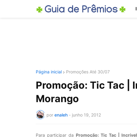
Página inicial
Promoções Até 30/07
Promoção: Tic Tac | I
Morango
por
enaleh
-
junho 19, 2012
Para participar da
Promoção: Tic Tac | Incrív