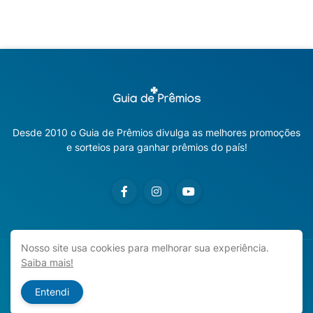
Desde 2010 o Guia de Prêmios divulga as melhores promoções
e sorteios para ganhar prêmios do país!
Nosso site usa cookies para melhorar sua experiência.
Saiba mais!
Copyright ©
2026
Guia de Prêmios | Promoções e Sorteios
2026
Entendi
Início
Sobre o Blog
Contato
Política de Privacidade