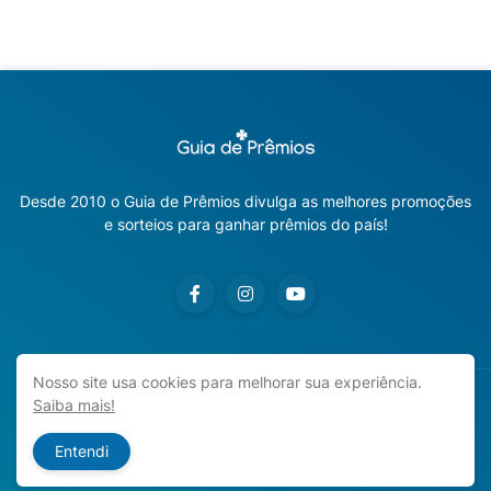
Desde 2010 o Guia de Prêmios divulga as melhores promoções
e sorteios para ganhar prêmios do país!
Nosso site usa cookies para melhorar sua experiência.
Saiba mais!
Copyright ©
2026
Guia de Prêmios | Promoções e Sorteios
2026
Entendi
Início
Sobre o Blog
Contato
Política de Privacidade