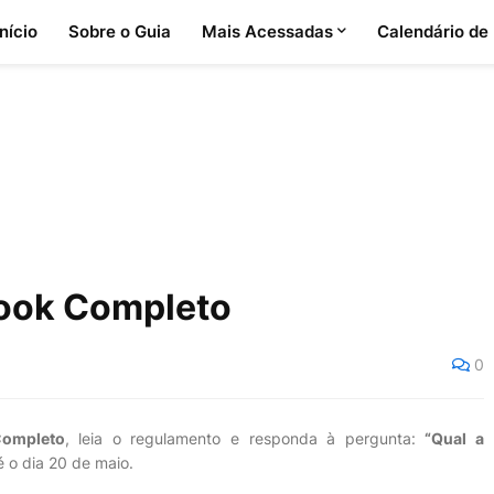
Início
Sobre o Guia
Mais Acessadas
Calendário de
Look Completo
0
Completo
, leia o regulamento e responda à pergunta:
“Qual a
 o dia 20 de maio.