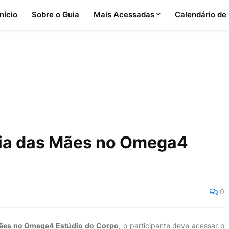
Início
Sobre o Guia
Mais Acessadas
Calendário de
Dia das Mães no Omega4
0
Mães no Omega4 Estúdio do Corpo
, o participante deve acessar o