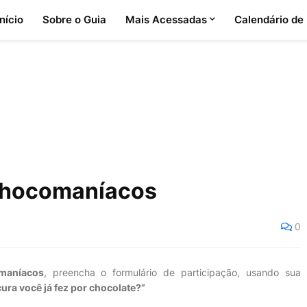
Início
Sobre o Guia
Mais Acessadas
Calendário de
 Chocomaníacos
0
maníacos
, preencha o formulário de participação, usando sua
ura você já fez por chocolate?”