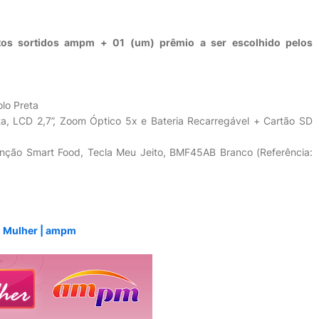
tos sortidos ampm + 01 (um) prêmio a ser escolhido pelos
lo Preta
ta, LCD 2,7”, Zoom Óptico 5x e Bateria Recarregável + Cartão SD
unção Smart Food, Tecla Meu Jeito, BMF45AB Branco (Referência:
o Mulher | ampm