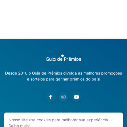
Desde 2010 o Guia de Prêmios divulga as melhores promoções
e sorteios para ganhar prêmios do país!
Nosso site usa cookies para melhorar sua experiência.
Saiba mais!
Copyright ©
2026
Guia de Prêmios | Promoções e Sorteios