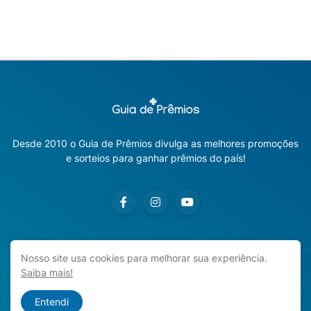
Desde 2010 o Guia de Prêmios divulga as melhores promoções
e sorteios para ganhar prêmios do país!
Nosso site usa cookies para melhorar sua experiência.
Saiba mais!
Copyright ©
2026
Guia de Prêmios | Promoções e Sorteios
2026
Entendi
Início
Sobre o Blog
Contato
Política de Privacidade