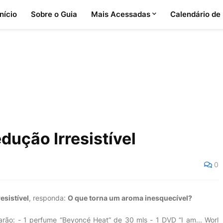
Início
Sobre o Guia
Mais Acessadas
Calendário de
dução Irresistível
0
esistível
, responda:
O que torna um aroma inesquecível?
rão: - 1 perfume “Beyoncé Heat” de 30 mls - 1 DVD “I am... Worl